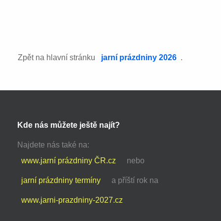
Zpět na hlavní stránku
jarní prázdniny 2026
.
Kde nás můžete ještě najít?
Najdete nás také na:
www.jarní prázdniny ČR.cz
nebo
jarní prázdniny termíny
a příští rok na
www.jarni-prazdniny-2027.cz