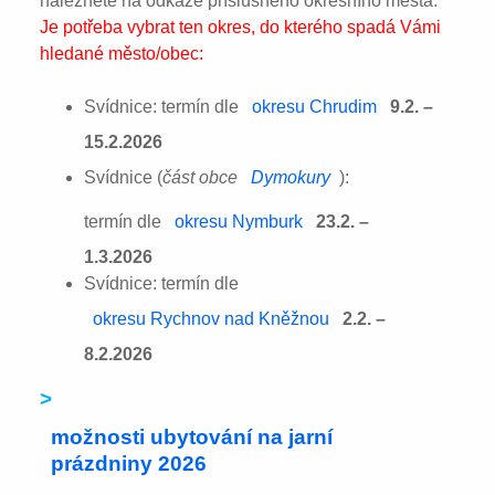
naleznete na odkaze příslušného okresního města:
Je potřeba vybrat ten okres, do kterého spadá Vámi
hledané město/obec:
Svídnice: termín dle
okresu Chrudim
9.2. –
15.2.2026
Svídnice (
část obce
Dymokury
):
termín dle
okresu Nymburk
23.2. –
1.3.2026
Svídnice: termín dle
okresu Rychnov nad Kněžnou
2.2. –
8.2.2026
>
možnosti ubytování na jarní
prázdniny 2026