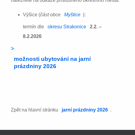
naleznete na odkaze příslušného okresního města:
Výšice (
část obce
Myštice
):
termín dle
okresu Strakonice
2.2. –
8.2.2026
>
možnosti ubytování na jarní
prázdniny 2026
Zpět na hlavní stránku
jarní prázdniny 2026
.