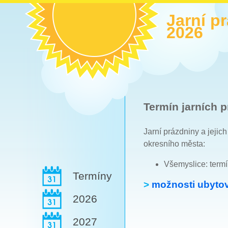
Jarní p
2026
Termín jarních p
Jarní prázdniny a jejic
okresního města:
Všemyslice: term
Termíny
>
možnosti ubytov
2026
2027