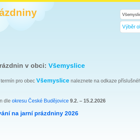
rázdniny
Výběr o
rázdnin v obci:
Všemyslice
Všemyslice
h termín pro obec
naleznete na odkaze příslušné
ín dle
okresu České Budějovice
9.2. – 15.2.2026
ání na jarní prázdniny 2026