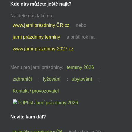
Kde nás můžete ještě najít?
Najdete nás také na:
www.jarní prázdniny ČR.cz
nebo
jarní prázdniny termíny
a příští rok na
www.jarni-prazdniny-2027.cz
Menu pro jarní prázdniny:
termíny 2026
:
zahraničí
:
lyžování
:
ubytování
:
Kontakt / provozovatel
Nevíte kam dál?
skiareály a sjezdovky v ČR
Přehled skiareálů a