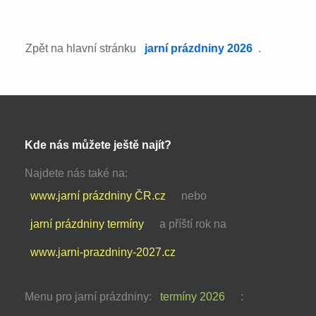
Zpět na hlavní stránku
jarní prázdniny 2026
.
Kde nás můžete ještě najít?
Najdete nás také na:
www.jarní prázdniny ČR.cz
nebo
jarní prázdniny termíny
a příští rok na
www.jarni-prazdniny-2027.cz
Menu pro jarní prázdniny:
termíny 2026
: