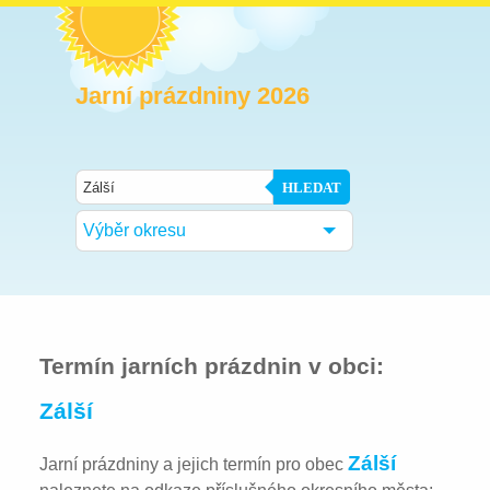
Jarní prázdniny 2026
HLEDAT
Výběr okresu
Termín jarních prázdnin v obci:
Zálší
Zálší
Jarní prázdniny a jejich termín pro obec