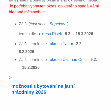
naleznete na odkaze příslušného okresního města:
Je potřeba vybrat ten okres, do kterého spadá Vámi
hledané město/obec:
Zálší (
část obce
Sepekov
):
termín dle
okresu Písek
9.3. – 15.3.2026
Zálší: termín dle
okresu Tábor
2.2. –
8.2.2026
Zálší: termín dle
okresu Ústí nad Orlicí
9.2.
– 15.2.2026
>
možnosti ubytování na jarní
prázdniny 2026