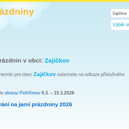
rázdniny
Výběr o
rázdnin v obci:
Zajíčkov
Zajíčkov
h termín pro obec
naleznete na odkaze příslušného
dle
okresu Pelhřimov
9.3. – 15.3.2026
ání na jarní prázdniny 2026