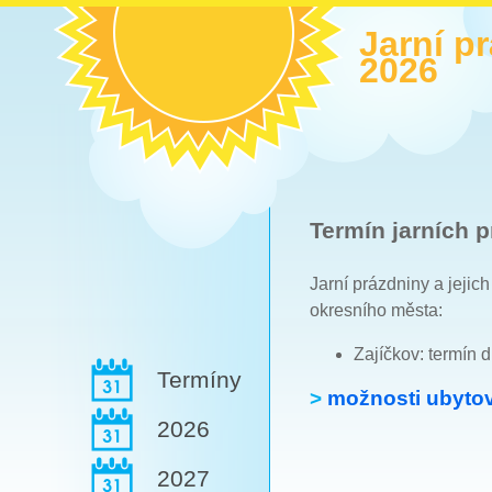
Jarní p
2026
Termín jarních p
Jarní prázdniny a jejic
okresního města:
Zajíčkov: termín 
Termíny
>
možnosti ubytov
2026
2027