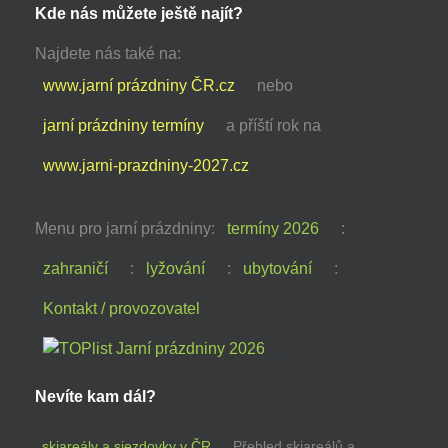
Kde nás můžete ještě najít?
Najdete nás také na:
www.jarní prázdniny ČR.cz
nebo
jarní prázdniny termíny
a příští rok na
www.jarni-prazdniny-2027.cz
Menu pro jarní prázdniny:
termíny 2026
:
zahraničí
:
lyžování
:
ubytování
:
Kontakt / provozovatel
Nevíte kam dál?
skiareály a sjezdovky v ČR
Přehled skiareálů a