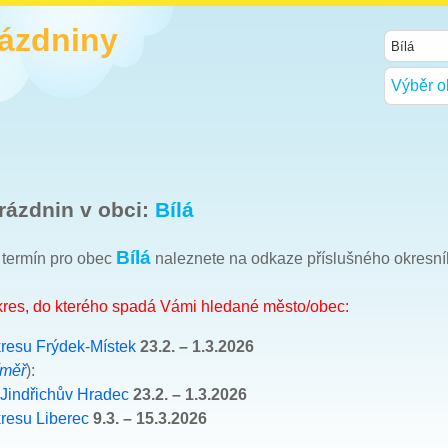
rázdniny
Výběr o
rázdnin v obci:
Bílá
Bílá
h termín pro obec
naleznete na odkaze příslušného okresn
okres, do kterého spadá Vámi hledané město/obec:
resu Frýdek-Místek
23.2. – 1.3.2026
íměř
):
 Jindřichův Hradec
23.2. – 1.3.2026
resu Liberec
9.3. – 15.3.2026