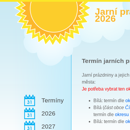
Jarní p
2026
Termín jarních p
Jarní prázdniny a jejic
města:
Je potřeba vybrat ten 
Termíny
Bílá: termín dle
ok
Bílá (
část obce
Č
2026
termín dle
okresu
Bílá: termín dle
ok
2027