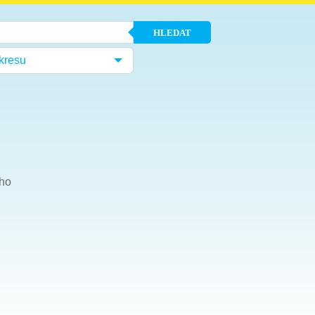
HLEDAT
kresu
ího