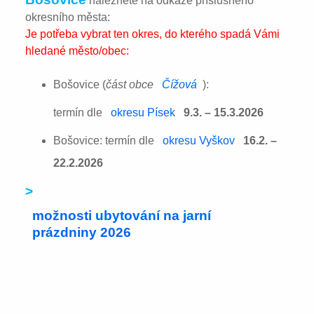
naleznete na odkaze příslušného
okresního města:
Je potřeba vybrat ten okres, do kterého spadá Vámi
hledané město/obec:
Bošovice (
část obce
Čížová
):
termín dle
okresu Písek
9.3. – 15.3.2026
Bošovice: termín dle
okresu Vyškov
16.2. –
22.2.2026
>
možnosti ubytování na jarní
prázdniny 2026