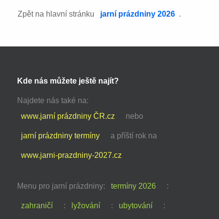
Zpět na hlavní stránku
jarní prázdniny 2026
.
Kde nás můžete ještě najít?
Najdete nás také na:
www.jarní prázdniny ČR.cz
nebo
jarní prázdniny termíny
a příští rok na
www.jarni-prazdniny-2027.cz
Menu pro jarní prázdniny:
termíny 2026
:
zahraničí
:
lyžování
:
ubytování
: